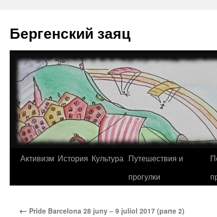
Перейти
к
Бергенский заяц
содержимому
Активизм
История
Культура
Путешествия и
П
прогулки
п
←
Pride Barcelona 28 juny – 9 juliol 2017 (parte 2)