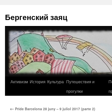
Перейти
к
Бергенский заяц
содержимому
Активизм
История
Культура
Путешествия и
П
прогулки
п
←
Pride Barcelona 28 juny – 9 juliol 2017 (parte 2)