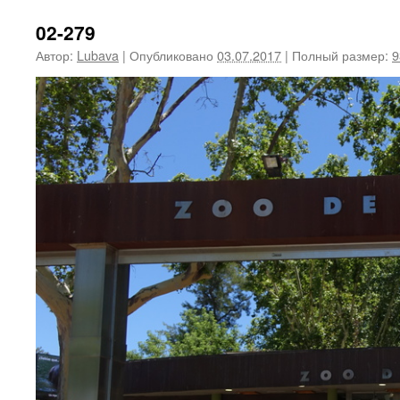
02-279
Автор:
Lubava
|
Опубликовано
03.07.2017
|
Полный размер:
9