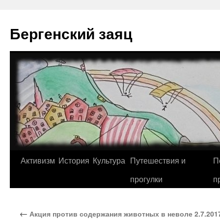
Перейти
к
Бергенский заяц
содержимому
Активизм
История
Культура
Путешествия и
П
прогулки
п
←
Акция против содержания животных в неволе 2.7.201