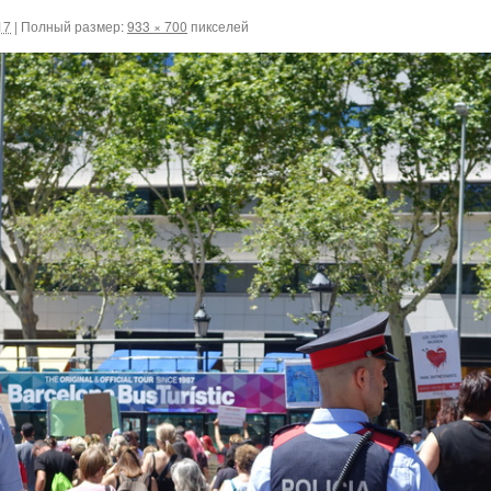
17
|
Полный размер:
933 × 700
пикселей