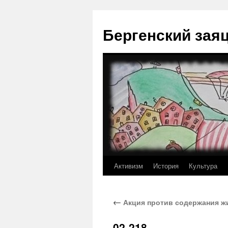
Перейти
к
Бергенский зая
содержимому
Активизм
История
Культура
←
Акция против содержания жи
02-218