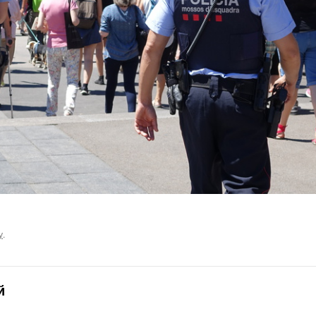
у
.
й