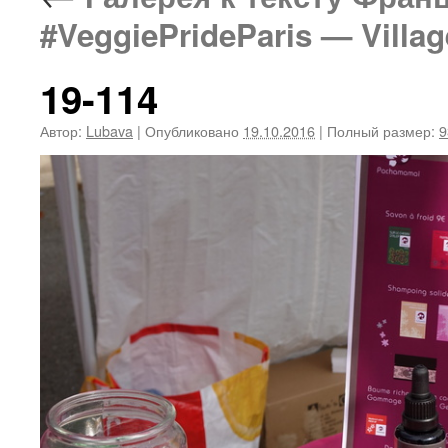
#VeggiePrideParis — Villa
19-114
Автор:
Lubava
|
Опубликовано
19.10.2016
|
Полный размер:
9