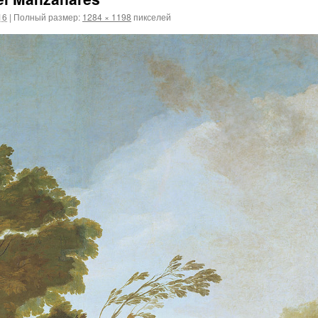
16
|
Полный размер:
1284 × 1198
пикселей