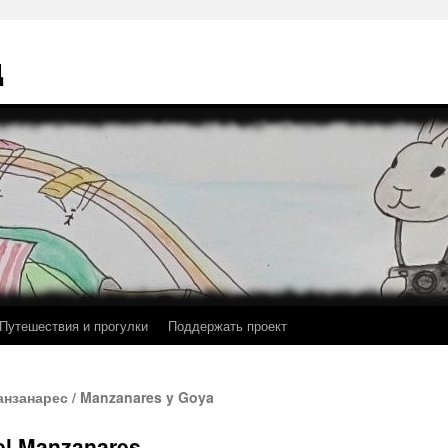
ц
Путешествия и прогулки
Поддержать проект
анзанарес / Manzanares y Goya
del Manzanares