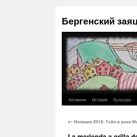
Перейти
к
Бергенский зая
содержимому
Активизм
История
Культура
←
Испания 2016: Гойя и река М
La merienda a orilla 