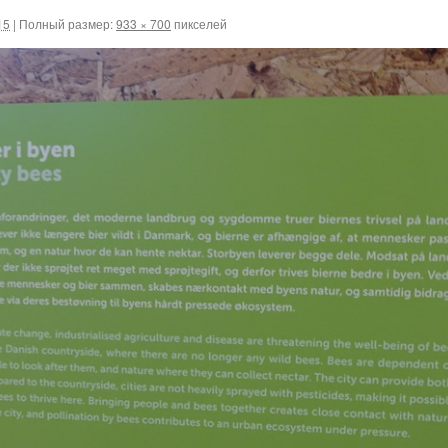
15
|
Полный размер:
933 × 700
пикселей