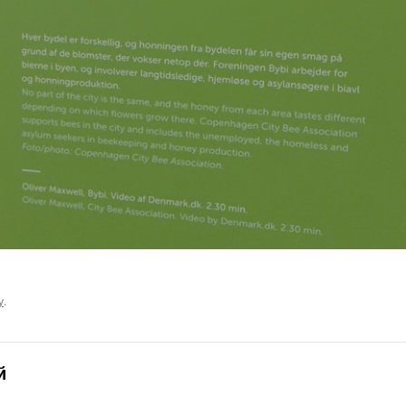
у
.
й