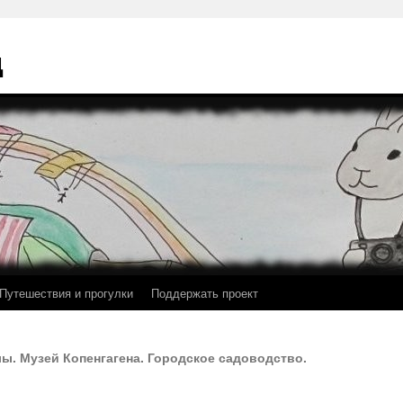
ц
Путешествия и прогулки
Поддержать проект
лы. Музей Копенгагена. Городское садоводство.