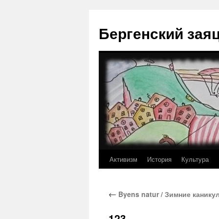
Перейти
к
Бергенский зая
содержимому
Активизм
История
Культура
←
Byens natur / Зимние канику
123