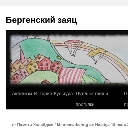
Перейти
к
Бергенский заяц
содержимому
Активизм
История
Культура
Путешествия и
П
прогулки
п
←
Памяти Халабджи / Minnemarkering av Halabja 15.mars 