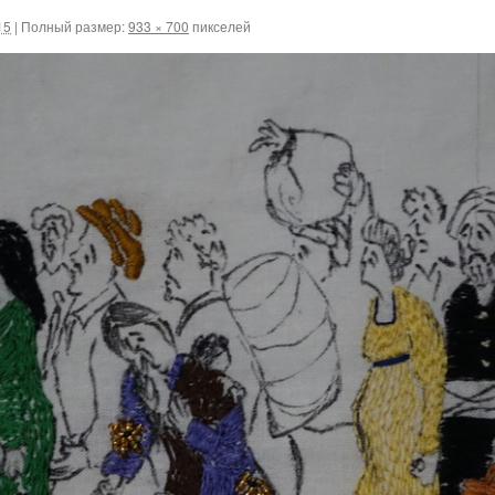
15
|
Полный размер:
933 × 700
пикселей