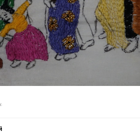
у
.
й