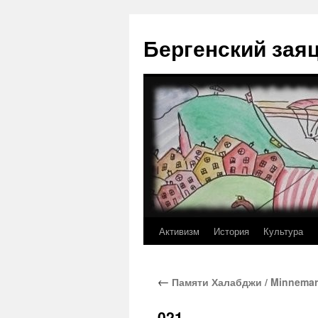
Перейти
к
Бергенский зая
содержимому
Активизм
История
Культура
←
Памяти Халабджи / Minnemark
021