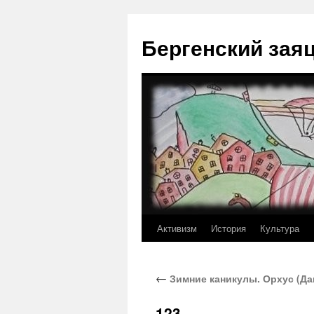
Перейти
к
Бергенский зая
содержимому
Активизм
История
Культура
←
Зимние каникулы. Орхус (Да
123