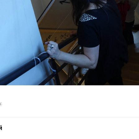
у
.
й