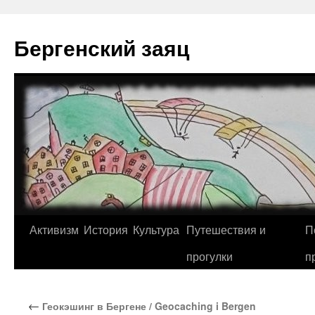
Перейти
к
Бергенский заяц
содержимому
Активизм
История
Культура
Путешествия и
П
прогулки
п
←
Геокэшинг в Бергене / Geocaching i Bergen