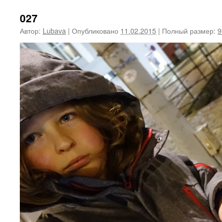
027
Автор:
Lubava
|
Опубликовано
11.02.2015
|
Полный размер:
9