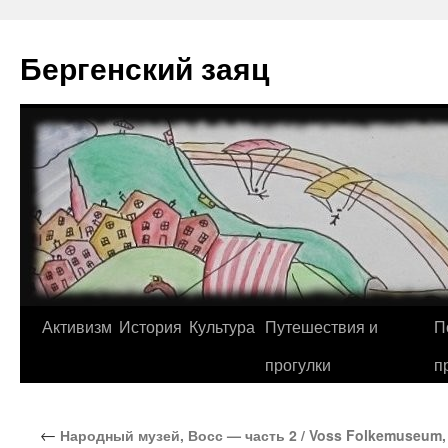
Перейти
к
Бергенский заяц
содержимому
Активизм
История
Культура
Путешествия и
П
прогулки
п
←
Народный музей, Восс — часть 2 / Voss Folkemuseum, 